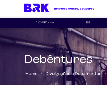
Relações com Investidores
A COMPANHIA
ESG
Debêntures
Home
Divulgações e Documentos
/
/