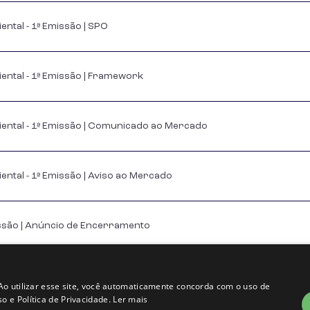
tal - 1ª Emissão | SPO
tal - 1ª Emissão | Framework
ntal - 1ª Emissão | Comunicado ao Mercado
tal - 1ª Emissão | Aviso ao Mercado
issão | Anúncio de Encerramento
são | Anúncio de início
Ao utilizar esse site, você automaticamente concorda com o uso de
 e Política de Privacidade.
Ler mais