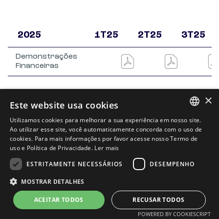
2025
1T25
2T25
3T25
Demonstrações
Financeiras
×
Este website usa cookies
Utilizamos cookies para melhorar a sua experiência em nosso site.
PORTUGUESE
Ao utilizar esse site, você automaticamente concorda com o uso de
cookies. Para mais informações por favor acesse nosso Termo de
ENGLISH
uso e Política de Privacidade.
Ler mais
ESTRITAMENTE NECESSÁRIOS
DESEMPENHO
MOSTRAR DETALHES
Política de privacidade
e
termos de uso
Powered by
MZ
ACEITAR TODOS
RECUSAR TODOS
POWERED BY COOKIESCRIPT