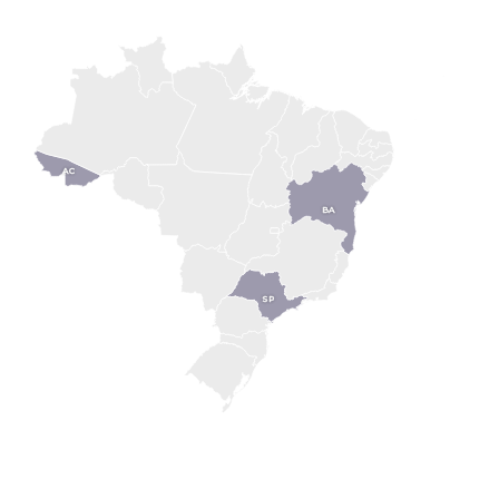
AC
BA
SP